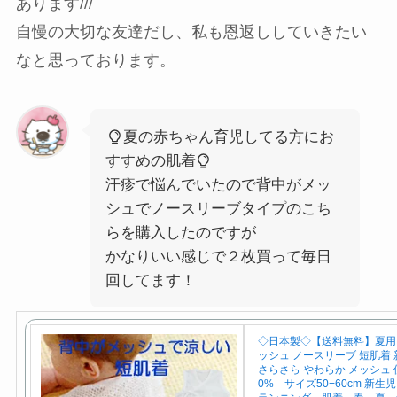
あります///
自慢の大切な友達だし、私も恩返ししていきたい
なと思っております。
夏の赤ちゃん育児してる方にお
すすめの肌着
汗疹で悩んでいたので背中がメッ
シュでノースリーブタイプのこち
らを購入したのですが
かなりいい感じで２枚買って毎日
回してます！
◇日本製◇【送料無料】夏用 
ッシュ ノースリーブ 短肌着 
さらさら やわらか メッシュ 使
0% サイズ50−60cm 新