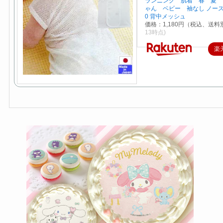
ランニング 肌着 春 夏 
ゃん ベビー 袖なし ノースリ 
0 背中メッシュ
価格：1,180円（税込、送料別
13時点)
楽